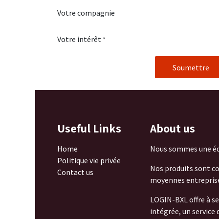
Votre compagnie
Votre intérêt
*
Soumettre
Useful Links
About us
Home
Nous sommes une équ
Politique vie privée
Nos produits sont con
Contact us
moyennes entreprises
LOGIN-BXL offre à se
intégrée, un service