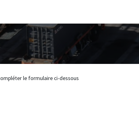
s Pratiques / Paiements
Your File
Track & Trace
Simulatio
z compléter le formulaire ci-dessous