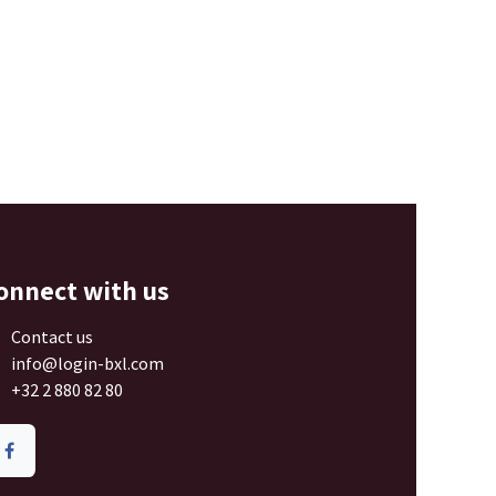
onnect with us
Contact us
info@login-bxl.com
+32 2 880 82 80