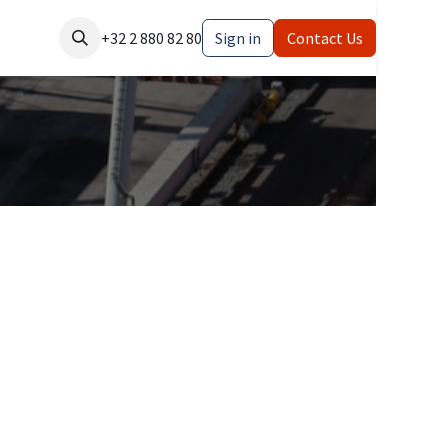
n
+32 2 880 82 80
Sign in
Contact Us